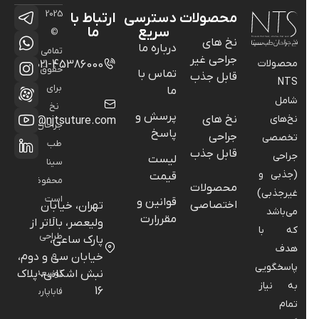
2025
محصولات
دسترسی
ارتباط با
سریع
ما
©
نخ های
درباره ما
تمامی
جراحی غیر
محصولات
021-45386000
حقوق
تماس با
قابل جذب
NTS
برای
ما
شامل
نخ
پرسش و
نخ‌های
نخ های
info@njtsuture.com
جراحان
پاسخ
جراحی
تخصصی
طب
قابل جذب
جراحی
لیست
سینا
(جذبی و
قیمت
محفوظ
محصولات
غیرجذبی)
است
قوانین و
اختصاصی
تهران، خیابان
می‌باشد
-
مقررارت
ولیعصر، بالاتر از
که با
طراحی
پارک ساعی،
هدف
و
خیابان سی و دوم،
پاسخگویی
نبش اشکانی، پلاک
توسعه:
به نیاز
16
فاباپارس
تمام