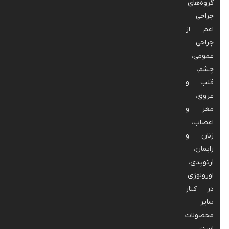
گروه‌های
جراحی
اعم از
جراحی
عمومی،
چشم،
قلب و
عروق،
مغز و
اعصاب،
زنان و
زایمان،
ارتوپدی،
اورولوژی
در کنار
سایر
محصولات
است.