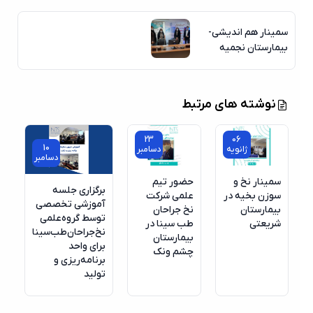
سمینار هم اندیشی-
بیمارستان نجمیه
نوشته های مرتبط
23
06
10
ژانویه
دسامبر
دسامبر
سمینار نخ و
حضور تیم
برگزاری جلسه
سوزن بخیه در
علمی شرکت
آموزشی تخصصی
بیمارستان
نخ جراحان
توسط گروه‌علمی
شریعتی
طب سینا در
نخ‌جراحان‌طب‌سینا
بیمارستان
برای واحد
چشم ونک
برنامه‌ریزی و
تولید