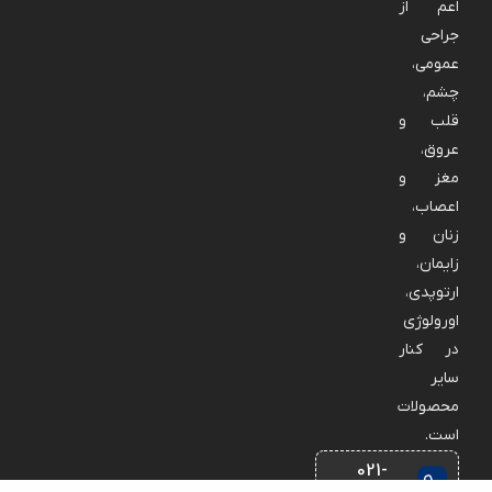
اعم از
جراحی
عمومی،
چشم،
قلب و
عروق،
مغز و
اعصاب،
زنان و
زایمان،
ارتوپدی،
اورولوژی
در کنار
سایر
محصولات
است.
021-