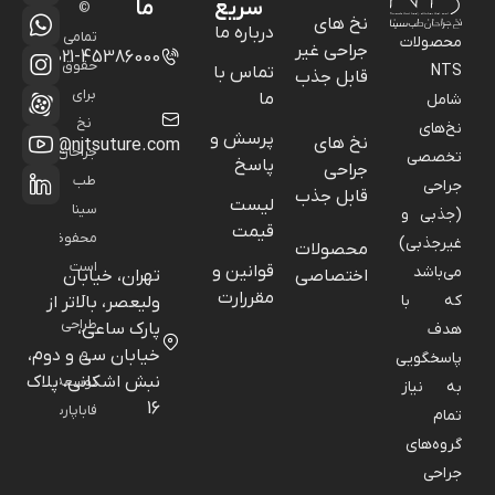
سریع
ما
©
نخ های
درباره ما
تمامی
محصولات
جراحی غیر
021-45386000
حقوق
NTS
تماس با
قابل جذب
برای
ما
شامل
نخ
نخ‌های
پرسش و
نخ های
info@njtsuture.com
جراحان
تخصصی
پاسخ
جراحی
طب
جراحی
قابل جذب
لیست
سینا
(جذبی و
قیمت
محفوظ
غیرجذبی)
محصولات
است
قوانین و
می‌باشد
اختصاصی
تهران، خیابان
-
مقررارت
که با
ولیعصر، بالاتر از
طراحی
پارک ساعی،
هدف
و
خیابان سی و دوم،
پاسخگویی
نبش اشکانی، پلاک
توسعه:
به نیاز
16
فاباپارس
تمام
گروه‌های
جراحی