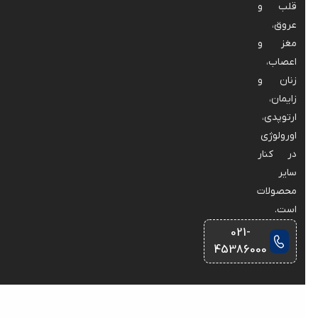
قلب و
عروق،
مغز و
اعصاب،
زنان و
زایمان،
ارتوپدی،
اورولوژی
در کنار
سایر
محصولات
است.
021-
45386000