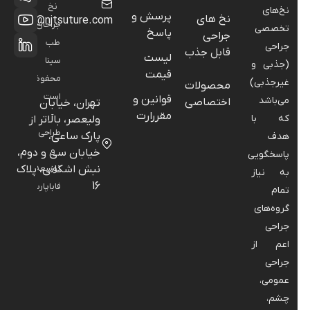
نخ
نخ‌های
پرسش و
نخ های
info@njtsuture.com
جراحان
تخصصی
پاسخ
جراحی
طب
جراحی
قابل جذب
لیست
سینا
(جذبی و
قیمت
محفوظ
غیرجذبی)
محصولات
است
قوانین و
می‌باشد
اختصاصی
تهران، خیابان
-
مقررارت
که با
ولیعصر، بالاتر از
طراحی
پارک ساعی،
هدف
و
خیابان سی و دوم،
پاسخگویی
نبش اشکانی، پلاک
توسعه:
به نیاز
16
فاباپارس
تمام
گروه‌های
جراحی
اعم از
جراحی
عمومی،
چشم،