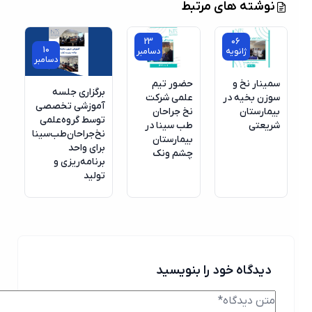
نوشته های مرتبط
23
06
10
ژانویه
دسامبر
دسامبر
سمینار نخ و
حضور تیم
برگزاری جلسه
سوزن بخیه در
علمی شرکت
آموزشی تخصصی
بیمارستان
نخ جراحان
توسط گروه‌علمی
شریعتی
طب سینا در
نخ‌جراحان‌طب‌سینا
بیمارستان
برای واحد
چشم ونک
برنامه‌ریزی و
تولید
دیدگاه خود را بنویسید