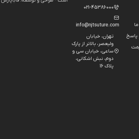
است - طراحی و توسعه: فاباپارس
021-45386000
ما
info@njtsuture.com
پاسخ
تهران، خیابان
ولیعصر، بالاتر از پارک
مت
ساعی، خیابان سی و
دوم، نبش اشکانی،
پلاک 16