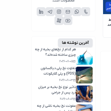
محصولات است.
1
مبر
ط
حد
آخرین نوشته ها
هر کدام از نخ‌های بخیه از چه
چیزی ساخته شده‌اند؟
2026-08-05
تفاوت نخ پلی دیاکسانون
(PDS) و پلی گلایکونات
(مکسون)
2026-08-03
تاثیر نوع نخ بخیه بر میزان
درد پس از جراحی
2026-08-02
عفونت نخ بخیه ناشی از چه