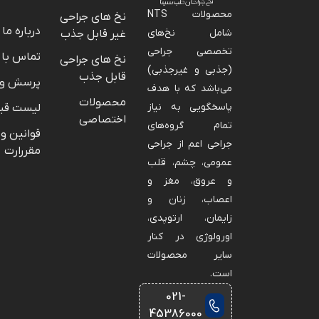
محصولات NTS
نخ های جراحی
درباره ما
شامل نخ‌های
غیر قابل جذب
تخصصی جراحی
تماس با 
نخ های جراحی
(جذبی و غیرجذبی)
قابل جذب
پرسش و 
می‌باشد که با هدف
محصولات
پاسخگویی به نیاز
لیست قی
اختصاصی
تمام گروه‌های
قوانین و
جراحی اعم از جراحی
مقررارت
عمومی، چشم، قلب
و عروق، مغز و
اعصاب، زنان و
زایمان، ارتوپدی،
اورولوژی در کنار
سایر محصولات
است.
021-
45386000