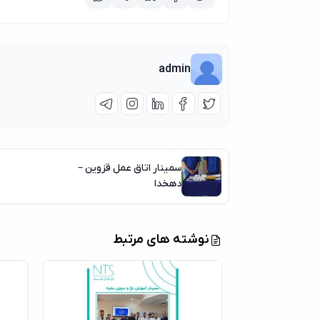
admin
سمینار اتاق عمل قزوین –
دهخدا
نوشته های مرتبط