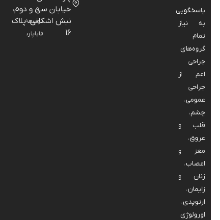
و
خیابان سی و دوم،
پاسخگویی
نبش اشکانی، پلاک
توسعه:
به نیاز
16
فاباپارس
تمام
گروه‌های
جراحی
اعم از
جراحی
عمومی،
چشم،
قلب و
عروق،
مغز و
اعصاب،
زنان و
زایمان،
ارتوپدی،
اورولوژی