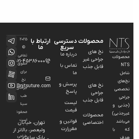
2025
محصولات
دسترسی
ارتباط با
سریع
ما
©
نخ های
درباره ما
تمامی
محصولات
جراحی غیر
021-45386000
حقوق
NTS
تماس با
قابل جذب
برای
ما
شامل
نخ
نخ‌های
پرسش و
نخ های
info@njtsuture.com
جراحان
تخصصی
پاسخ
جراحی
طب
جراحی
قابل جذب
لیست
سینا
(جذبی و
قیمت
محفوظ
غیرجذبی)
محصولات
است
قوانین و
می‌باشد
اختصاصی
تهران، خیابان
-
مقررارت
که با
ولیعصر، بالاتر از
طراحی
پارک ساعی،
هدف