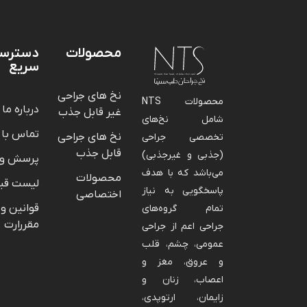
محصولات
دسترس
سریع
نخ های جراحی
محصولات NTS
درباره ما
غیر قابل جذب
شامل نخ‌های
تماس با 
نخ های جراحی
تخصصی جراحی
قابل جذب
(جذبی و غیرجذبی)
پرسش و 
می‌باشد که با هدف
محصولات
لیست قی
پاسخگویی به نیاز
اختصاصی
قوانین و
تمام گروه‌های
مقررارت
جراحی اعم از جراحی
عمومی، چشم، قلب
و عروق، مغز و
اعصاب، زنان و
زایمان، ارتوپدی،