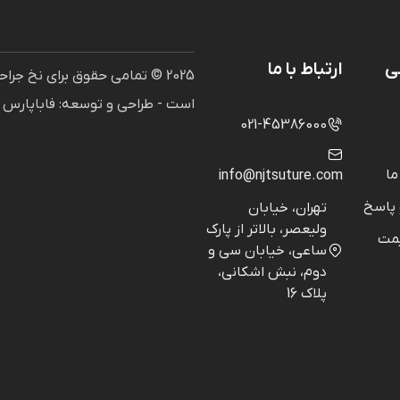
ی
ارتباط با ما
2025 © تمامی حقوق برای نخ ج
است - طراحی و توسعه: فاباپارس
021-45386000
ما
info@njtsuture.com
پاسخ
تهران، خیابان
ولیعصر، بالاتر از پارک
مت
ساعی، خیابان سی و
دوم، نبش اشکانی،
پلاک 16