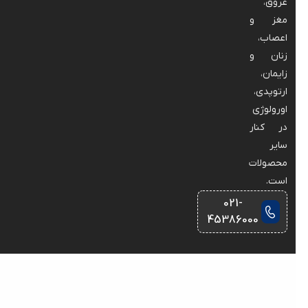
عروق،
مغز و
اعصاب،
زنان و
زایمان،
ارتوپدی،
اورولوژی
در کنار
سایر
محصولات
است.
021-
45386000