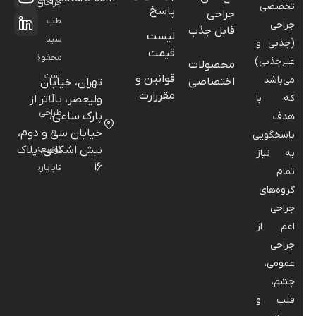
جراحان
تخصصی
پاسخ
جراحی
طب
جراحی
قابل جذب
لیست
سینا
(جذبی و
قیمت
محفوظ
غیرجذبی)
محصولات
است
قوانین و
می‌باشد
اختصاصی
تهران، خیابان
-
مقررارت
که با
ولیعصر، بالاتر از
طراحی
پارک ساعی،
هدف
و
خیابان سی و دوم،
پاسخگویی
نبش اشکانی، پلاک
توسعه:
به نیاز
16
فاباپارس
تمام
گروه‌های
جراحی
اعم از
جراحی
عمومی،
چشم،
قلب و