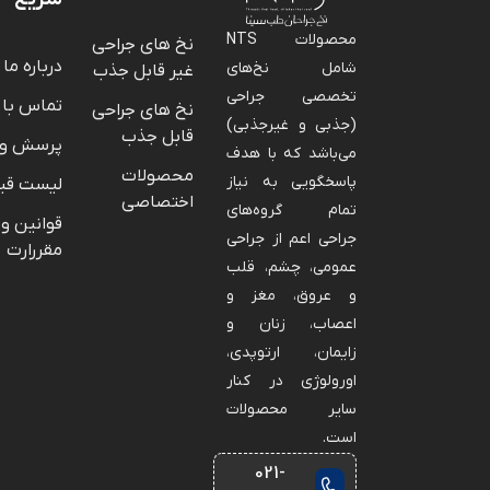
محصولات NTS
نخ های جراحی
درباره ما
شامل نخ‌های
غیر قابل جذب
تخصصی جراحی
تماس با 
نخ های جراحی
(جذبی و غیرجذبی)
قابل جذب
پرسش و 
می‌باشد که با هدف
محصولات
پاسخگویی به نیاز
لیست قی
اختصاصی
تمام گروه‌های
قوانین و
جراحی اعم از جراحی
مقررارت
عمومی، چشم، قلب
و عروق، مغز و
اعصاب، زنان و
زایمان، ارتوپدی،
اورولوژی در کنار
سایر محصولات
است.
021-