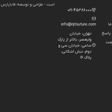
است - طراحی و توسعه: فاباپارس
021-45386000
ما
info@njtsuture.com
پاسخ
تهران، خیابان
ولیعصر، بالاتر از پارک
مت
ساعی، خیابان سی و
دوم، نبش اشکانی،
پلاک 16