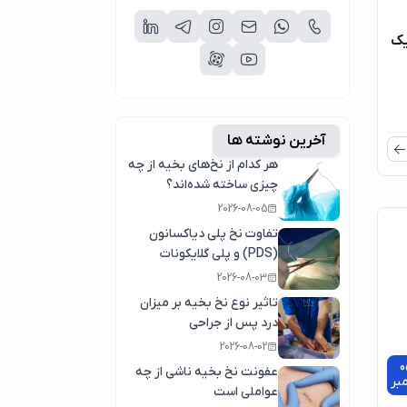
یک
آخرین نوشته ها
هر کدام از نخ‌های بخیه از چه
چیزی ساخته شده‌اند؟
2026-08-05
تفاوت نخ پلی دیاکسانون
(PDS) و پلی گلایکونات
(مکسون)
2026-08-03
تاثیر نوع نخ بخیه بر میزان
درد پس از جراحی
2026-08-02
0
عفونت نخ بخیه ناشی از چه
مبر
عواملی است