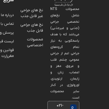
محصولات NTS
نخ های جراحی
درباره ما
شامل نخ‌های
غیر قابل جذب
تخصصی جراحی
تماس با 
نخ های جراحی
(جذبی و غیرجذبی)
قابل جذب
پرسش و 
می‌باشد که با هدف
محصولات
پاسخگویی به نیاز
لیست قی
اختصاصی
تمام گروه‌های
قوانین و
جراحی اعم از جراحی
مقررارت
عمومی، چشم، قلب
و عروق، مغز و
اعصاب، زنان و
زایمان، ارتوپدی،
اورولوژی در کنار
سایر محصولات
است.
021-