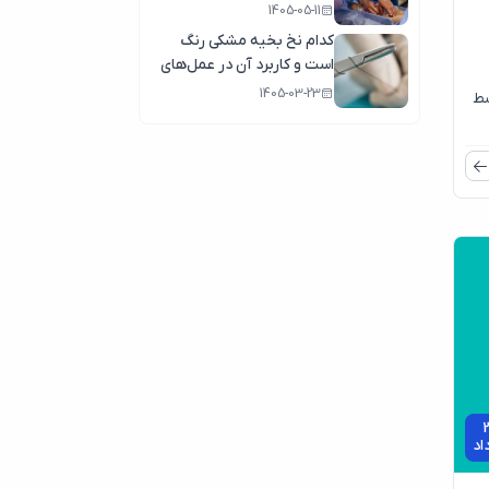
1405-05-11
کدام نخ بخیه مشکی رنگ
است و کاربرد آن در عمل‌های
جراحی
1405-03-23
سط
2
اد