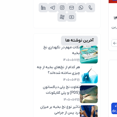
 از مهم‌ترین
آخرین نوشته ها
نکات مهم در نگهداری نخ
بخیه
1405-05-17
هر کدام از نخ‌های بخیه از چه
چیزی ساخته شده‌اند؟
1405-05-14
تفاوت نخ پلی دیاکسانون
(PDS) و پلی گلایکونات
(مکسون)
1405-05-12
0
تاثیر نوع نخ بخیه بر میزان
یور
درد پس از جراحی