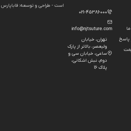
است - طراحی و توسعه: فاباپارس
021-45386000
ما
info@njtsuture.com
پاسخ
تهران، خیابان
ولیعصر، بالاتر از پارک
مت
ساعی، خیابان سی و
دوم، نبش اشکانی،
پلاک 16