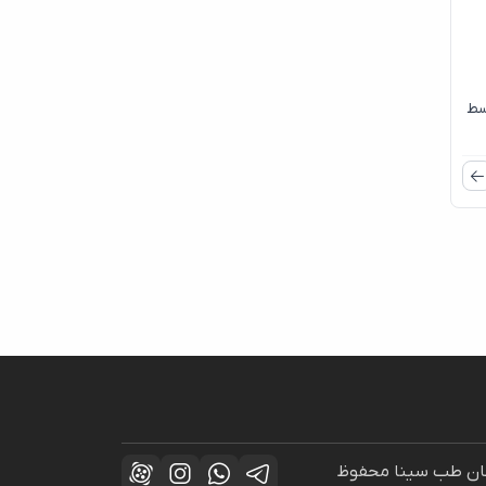
سط
راحان طب سینا محفوظ