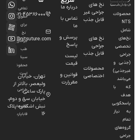
سریع
ما
©
نخ های
درباره ما
تمامی
جراحی غیر
محصولات
021-45386000
حقوق
تماس با
قابل جذب
NTS
برای
ما
شامل
نخ
پرسش و
نخ‌های
نخ های
info@njtsuture.com
جراحان
پاسخ
جراحی
تخصصی
طب
قابل جذب
جراحی
لیست
سینا
(جذبی و
قیمت
محفوظ
محصولات
غیرجذبی)
است
قوانین و
اختصاصی
تهران، خیابان
می‌باشد
-
مقررارت
ولیعصر، بالاتر از
که با
طراحی
پارک ساعی،
هدف
و
خیابان سی و دوم،
پاسخگویی
نبش اشکانی، پلاک
توسعه:
به نیاز
16
فاباپارس
تمام
گروه‌های
جراحی