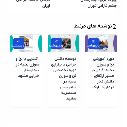
چشم فارابی تهران
ایران
نوشته های مرتبط
02
02
14
اردیبهشت
اردیبهشت
اردیبهشت
دوره آموزشی
توسعه دانش
آشنایی با نخ و
نخ و سوزن
جراحی با برگزاری
سوزن بخیه در
بخیه؛ گامی در
دوره تخصصی
بیمارستان
مسیر ارتقای
نخ و سوزن
فارابی مشهد
دانش کادر
بخیه در
درمان در اراک
بیمارستان
منتصریه
مشهد