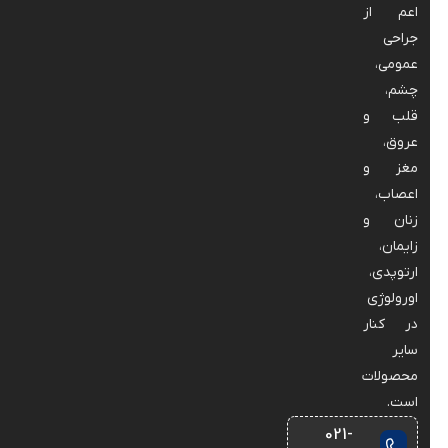
اعم از
جراحی
عمومی،
چشم،
قلب و
عروق،
مغز و
اعصاب،
زنان و
زایمان،
ارتوپدی،
اورولوژی
در کنار
سایر
محصولات
است.
021-