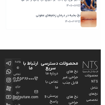
1405-05-11
نخ بخیه در درمان زخم‌های عفونی
1405-03-13
2025
محصولات
دسترسی
ارتباط با
سریع
ما
©
نخ های
درباره ما
تمامی
محصولات
جراحی غیر
021-45386000
حقوق
NTS
تماس با
قابل جذب
برای
ما
شامل
نخ
نخ‌های
پرسش و
نخ های
info@njtsuture.com
جراحان
تخصصی
پاسخ
جراحی
طب