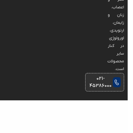
اعصاب،
زنان و
زایمان،
ارتوپدی،
اورولوژی
در کنار
سایر
محصولات
است.
021-
45386000