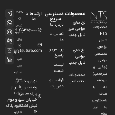
2025
محصولات
دسترسی
ارتباط با
سریع
ما
©
نخ های
درباره ما
تمامی
محصولات
جراحی غیر
021-45386000
حقوق
NTS
تماس با
قابل جذب
برای
ما
شامل
نخ
نخ‌های
پرسش و
نخ های
info@njtsuture.com
جراحان
تخصصی
پاسخ
جراحی
طب
جراحی
قابل جذب
لیست
سینا
(جذبی و
قیمت
محفوظ
غیرجذبی)
محصولات
است
قوانین و
می‌باشد
اختصاصی
تهران، خیابان
-
مقررارت
که با
ولیعصر، بالاتر از
طراحی
پارک ساعی،
هدف
و
خیابان سی و دوم،
پاسخگویی
نبش اشکانی، پلاک
توسعه:
به نیاز
16
فاباپارس
تمام