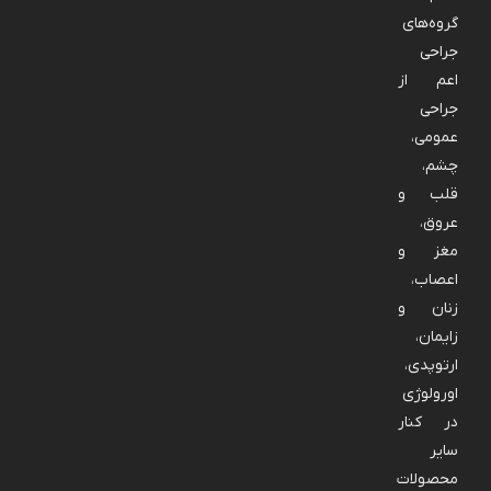
گروه‌های
جراحی
اعم از
جراحی
عمومی،
چشم،
قلب و
عروق،
مغز و
اعصاب،
زنان و
زایمان،
ارتوپدی،
اورولوژی
در کنار
سایر
محصولات