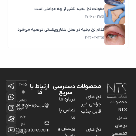
عفونت نخ بخیه ناشی از چه عواملی است
2026-02-25
کدام نخ بخیه در عمل بلفاروپلاستی توصیه می‌شود
2026-02-23
2025
محصولات
دسترسی
ارتباط با
سریع
ما
©
نخ های
درباره ما
تمامی
محصولات
جراحی غیر
021-45386000
حقوق
NTS
تماس با
قابل جذب
برای
ما
شامل
نخ
نخ‌های
پرسش و
نخ های
info@njtsuture.com
جراحان
تخصصی
پاسخ