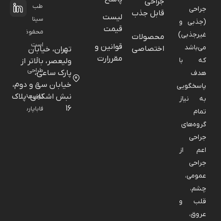
جراحی
طب
جراحی
قابل جذب
لیست
سینا
(جذبی و
قیمت
محفوظ
غیرجذبی)
محصولات
است
قوانین و
می‌باشد
اختصاصی
تهران، خیابان
-
مقررارت
که با
ولیعصر، بالاتر از
طراحی
پارک ساعی،
هدف
و
خیابان سی و دوم،
پاسخگویی
نبش اشکانی، پلاک
توسعه:
به نیاز
16
فاباپارس
تمام
گروه‌های
جراحی
اعم از
جراحی
عمومی،
چشم،
قلب و
عروق،