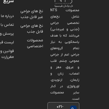
سریع
محصولات NTS
نخ های جراحی
درباره ما
شامل نخ‌های
غیر قابل جذب
تخصصی جراحی
تماس با 
نخ های جراحی
(جذبی و غیرجذبی)
قابل جذب
پرسش و 
می‌باشد که با هدف
محصولات
پاسخگویی به نیاز
لیست قی
اختصاصی
تمام گروه‌های
قوانین و
جراحی اعم از جراحی
مقررارت
عمومی، چشم، قلب
و عروق، مغز و
اعصاب، زنان و
زایمان، ارتوپدی،
اورولوژی در کنار
سایر محصولات
است.
021-