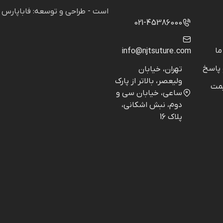
است - طراحی و توسعه: فاباپارس
021-45386000
ما
info@njtsuture.com
پاسخ
تهران، خیابان
ولیعصر، بالاتر از پارک
مت
ساعی، خیابان سی و
دوم، نبش اشکانی،
پلاک 16