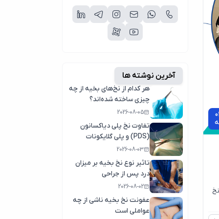
آخرین نوشته ها
هر کدام از نخ‌های بخیه از چه
چیزی ساخته شده‌اند؟
2026-08-05
0
ه
تفاوت نخ پلی دیاکسانون
(PDS) و پلی گلایکونات
(مکسون)
2026-08-03
تاثیر نوع نخ بخیه بر میزان
درد پس از جراحی
2026-08-02
شرکت نخ
عفونت نخ بخیه ناشی از چه
عواملی است